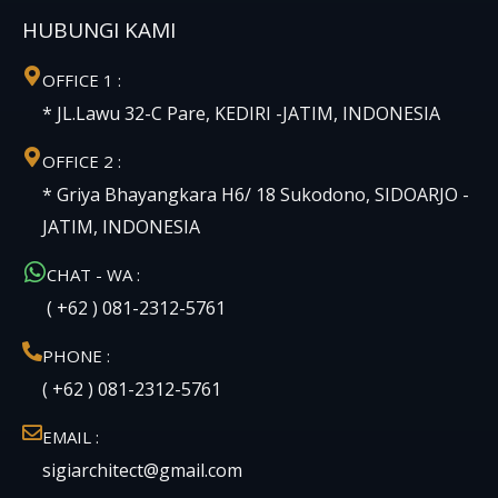
HUBUNGI KAMI
OFFICE 1 :
* JL.Lawu 32-C Pare, KEDIRI -JATIM, INDONESIA
OFFICE 2 :
* Griya Bhayangkara H6/ 18 Sukodono, SIDOARJO -
JATIM, INDONESIA
CHAT - WA :
( +62 ) 081-2312-5761
PHONE :
( +62 ) 081-2312-5761
EMAIL :
sigiarchitect@gmail.com