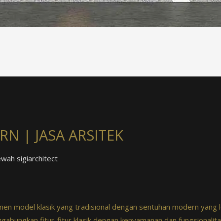
N | JASA ARSITEK
wah sigiarchitect
emen model klasik yang tradisional dengan sentuhan modern yang 
ggabungkan fitur-fitur klasik dengan kenyamanan dan fungsionali