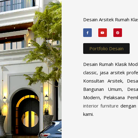
Desain Arsitek Rumah Klasi
F
Y
P
a
o
i
c
u
n
e
t
t
b
u
e
o
b
r
Portfolio Desain
o
e
e
k
s
-
t
f
Desain Rumah Klasik Mode
classic, jasa arsitek pr
Konsultan Arsitek, De
Bangunan Umum, Desain 
Modern, Pelaksana Pemb
interior furniture
dengan t
kami.