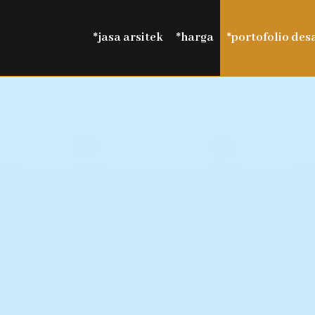
*jasa arsitek
*harga
*portofolio des