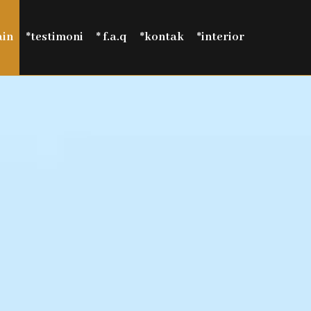
ain
*testimoni
* f.a.q
*kontak
*interior