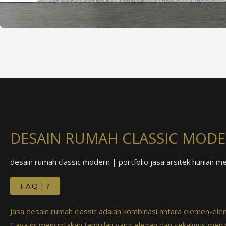
DESAIN RUMAH CLASSIC MODER
desain rumah classic modern | portfolio jasa arsitek hunian me
F.A.Q | ?
Jasa desain rumah classic adalah kombinasi antara elemen-el
Gaya ini menciptakan tampilan yang elegan dan sekaligus men