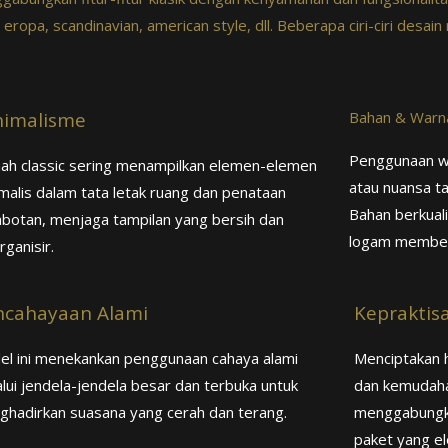
ropa, scandinavian, american style, dll. Beberapa ciri-ciri desai
nimalisme
Bahan & Warn
Penggunaan wa
ah classic sering menampilkan elemen-elemen
atau nuansa ta
malis dalam tata letak ruang dan penataan
Bahan berkuali
botan, menjaga tampilan yang bersih dan
logam member
rganisir.
ncahayaan Alami
Kepraktis
el ini menekankan penggunaan cahaya alami
Menciptakan h
lui jendela-jendela besar dan terbuka untuk
dan kemudaha
hadirkan suasana yang cerah dan terang.
menggabungka
paket yang el