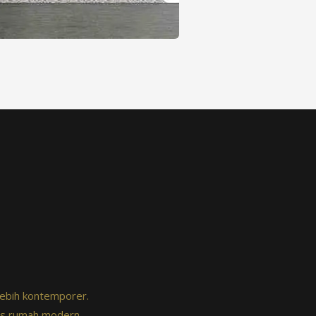
lebih kontemporer.
tas rumah modern.