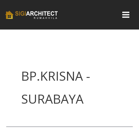
Skip
to
content
BP.KRISNA -
SURABAYA