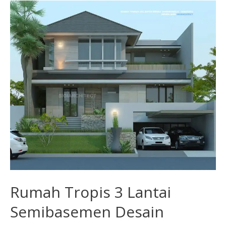
Rumah
Tropis
3
Lantai
Semibasemen
Desain
Cluster
Tanpa
Pagar
Rumah Tropis 3 Lantai
Semibasemen Desain