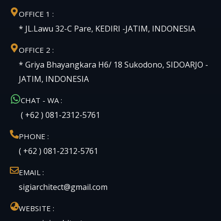
OFFICE 1 :
* JL.Lawu 32-C Pare, KEDIRI -JATIM, INDONESIA
OFFICE 2 :
* Griya Bhayangkara H6/ 18 Sukodono, SIDOARJO -
JATIM, INDONESIA
CHAT - WA :
( +62 ) 081-2312-5761
PHONE :
( +62 ) 081-2312-5761
EMAIL :
sigiarchitect@gmail.com
WEBSITE :