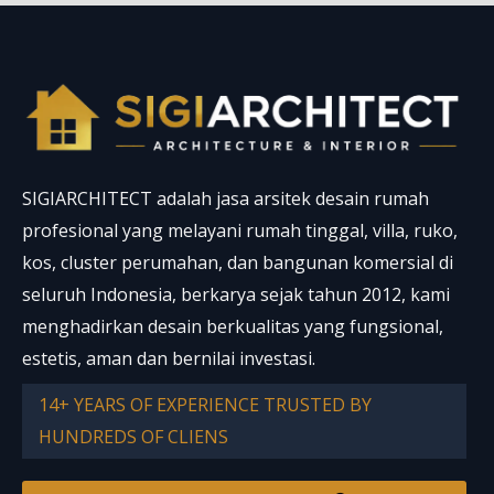
o
b
r
o
e
e
k
s
t
SIGIARCHITECT adalah jasa arsitek desain rumah
profesional yang melayani rumah tinggal, villa, ruko,
kos, cluster perumahan, dan bangunan komersial di
seluruh Indonesia, berkarya sejak tahun 2012, kami
menghadirkan desain berkualitas yang fungsional,
estetis, aman dan bernilai investasi.
14+ YEARS OF EXPERIENCE TRUSTED BY
HUNDREDS OF CLIENS