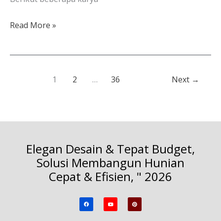
Read More »
1
2
…
36
Next
→
Elegan Desain & Tepat Budget,
Solusi Membangun Hunian
Cepat & Efisien, " 2026
F
Y
P
a
o
i
c
u
n
e
t
t
b
u
e