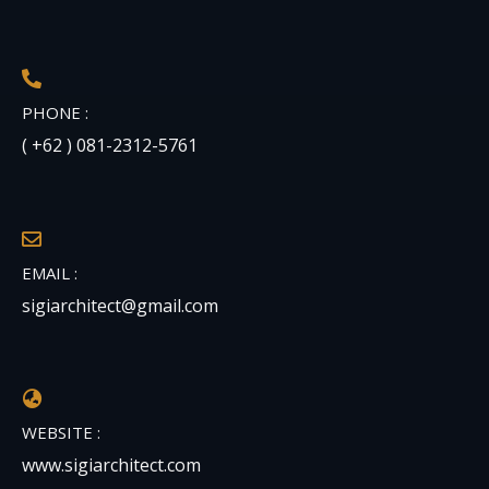
PHONE :
( +62 ) 081-2312-5761
EMAIL :
sigiarchitect@gmail.com
WEBSITE :
www.sigiarchitect.com