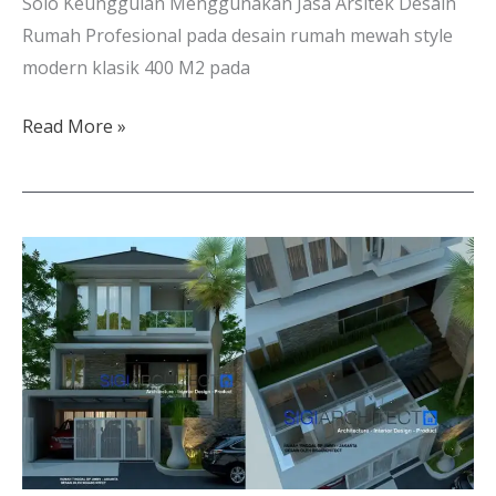
Solo Keunggulan Menggunakan Jasa Arsitek Desain
Rumah Profesional pada desain rumah mewah style
modern klasik 400 M2 pada
Read More »
Desain
Rumah
Mewah
3
Lantai
2026
|
Semibasemen