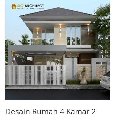
Desain
Rumah
4
Kamar
2
Lantai
LB
250
M2
Pojok-
Hook
Desain Rumah 4 Kamar 2