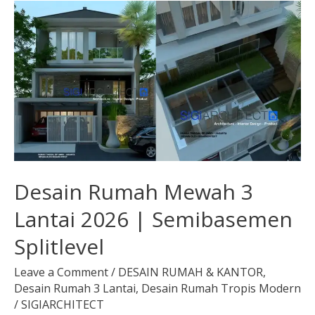
Desain
Rumah
Mewah
3
Lantai
2026
|
Semibasemen
Splitlevel
Desain Rumah Mewah 3
Lantai 2026 | Semibasemen
Splitlevel
Leave a Comment
/
DESAIN RUMAH & KANTOR
,
Desain Rumah 3 Lantai
,
Desain Rumah Tropis Modern
/
SIGIARCHITECT