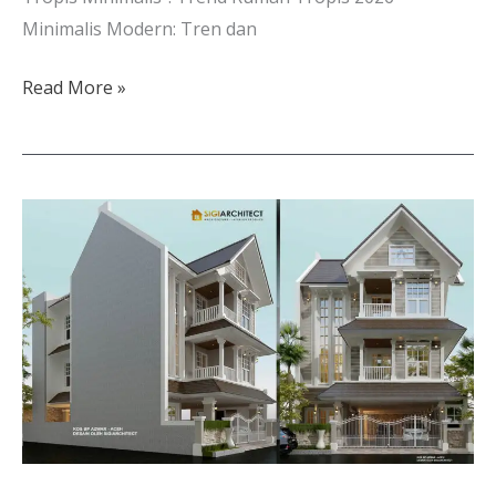
Minimalis Modern: Tren dan
Read More »
Desain
Kos
3
Lantai
3×5
Tropis
Melayu
Modern
Toilet