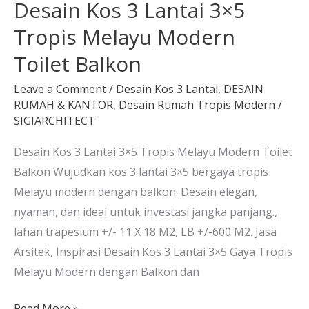
Desain Kos 3 Lantai 3×5
Balkon
Tropis Melayu Modern
Toilet Balkon
Leave a Comment
/
Desain Kos 3 Lantai
,
DESAIN
RUMAH & KANTOR
,
Desain Rumah Tropis Modern
/
SIGIARCHITECT
Desain Kos 3 Lantai 3×5 Tropis Melayu Modern Toilet
Balkon Wujudkan kos 3 lantai 3×5 bergaya tropis
Melayu modern dengan balkon. Desain elegan,
nyaman, dan ideal untuk investasi jangka panjang.,
lahan trapesium +/- 11 X 18 M2, LB +/-600 M2. Jasa
Arsitek, Inspirasi Desain Kos 3 Lantai 3×5 Gaya Tropis
Melayu Modern dengan Balkon dan
Read More »