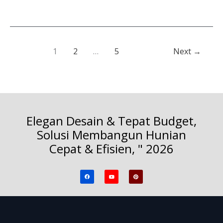
1
2
…
5
Next
→
Elegan Desain & Tepat Budget,
Solusi Membangun Hunian
Cepat & Efisien, " 2026
F
Y
P
a
o
i
c
u
n
e
t
t
b
u
e
o
b
r
o
e
e
k
s
t