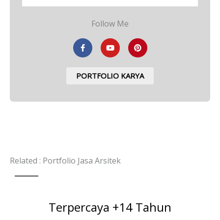
Follow Me
F
Y
P
a
o
i
c
u
n
e
t
t
b
u
e
PORTFOLIO KARYA
o
b
r
o
e
e
k
s
-
t
f
Related : Portfolio Jasa Arsitek
Terpercaya +14 Tahun