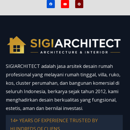
F
Y
P
a
o
i
c
u
n
e
t
t
b
u
e
o
b
r
o
e
e
k
s
t
SIGIARCHITECT adalah jasa arsitek desain rumah
profesional yang melayani rumah tinggal, villa, ruko,
kos, cluster perumahan, dan bangunan komersial di
seluruh Indonesia, berkarya sejak tahun 2012, kami
menghadirkan desain berkualitas yang fungsional,
estetis, aman dan bernilai investasi.
14+ YEARS OF EXPERIENCE TRUSTED BY
HUNDREDS OF CLIENS