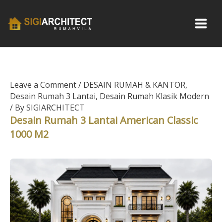
Skip
to
content
Leave a Comment
/
DESAIN RUMAH & KANTOR
,
Desain Rumah 3 Lantai
,
Desain Rumah Klasik Modern
/ By
SIGIARCHITECT
Desain Rumah 3 Lantai American Classic
1000 M2