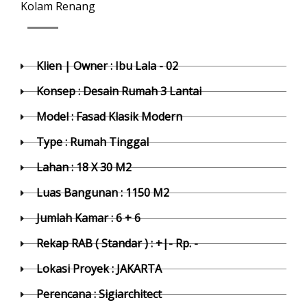
Kolam Renang
Klien | Owner : Ibu Lala - 02
Konsep : Desain Rumah 3 Lantai
Model : Fasad Klasik Modern
Type : Rumah Tinggal
Lahan : 18 X 30 M2
Luas Bangunan : 1150 M2
Jumlah Kamar : 6 + 6
Rekap RAB ( Standar ) : +|- Rp. -
Lokasi Proyek : JAKARTA
Perencana : Sigiarchitect