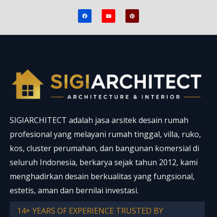
F
Y
P
a
o
i
c
u
n
e
t
t
b
u
e
o
b
r
o
e
e
k
s
t
SIGIARCHITECT adalah jasa arsitek desain rumah
profesional yang melayani rumah tinggal, villa, ruko,
kos, cluster perumahan, dan bangunan komersial di
seluruh Indonesia, berkarya sejak tahun 2012, kami
menghadirkan desain berkualitas yang fungsional,
estetis, aman dan bernilai investasi.
14+ YEARS OF EXPERIENCE TRUSTED BY