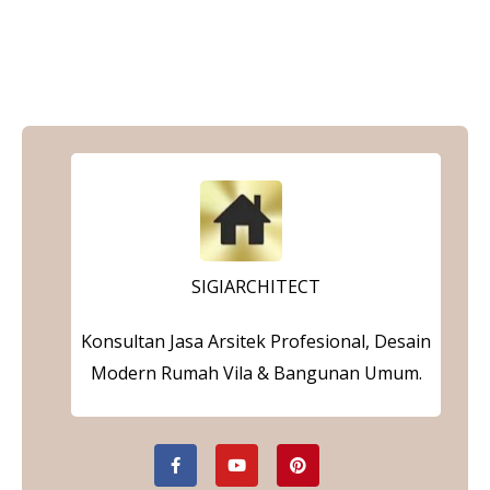
SIGIARCHITECT
Konsultan Jasa Arsitek Profesional, Desain
Modern Rumah Vila & Bangunan Umum.
F
Y
P
a
o
i
c
u
n