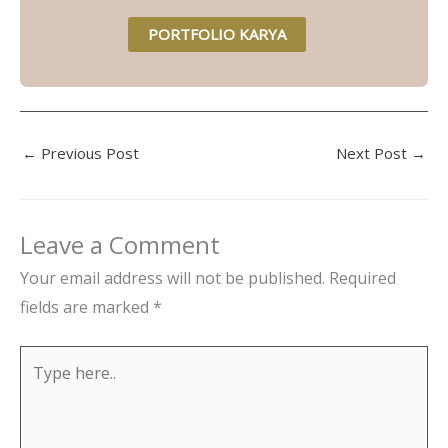
e
t
t
b
u
e
PORTFOLIO KARYA
o
b
r
o
e
e
k
s
-
t
f
←
Previous Post
Next Post
→
Leave a Comment
Your email address will not be published.
Required
fields are marked
*
Type
here..