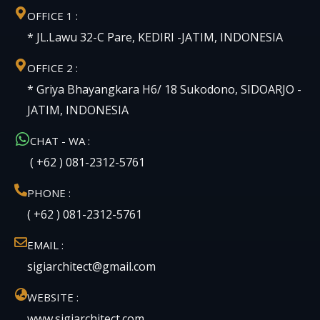
OFFICE 1 :
* JL.Lawu 32-C Pare, KEDIRI -JATIM, INDONESIA
OFFICE 2 :
* Griya Bhayangkara H6/ 18 Sukodono, SIDOARJO -
JATIM, INDONESIA
CHAT - WA :
( +62 ) 081-2312-5761
PHONE :
( +62 ) 081-2312-5761
EMAIL :
sigiarchitect@gmail.com
WEBSITE :
www.sigiarchitect.com