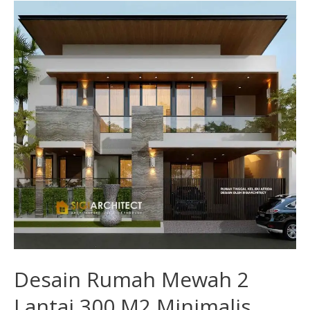
Desain
Rumah
Mewah
2
Lantai
300
M2
Minimalis
Tropis
Desain Rumah Mewah 2
Lantai 300 M2 Minimalis