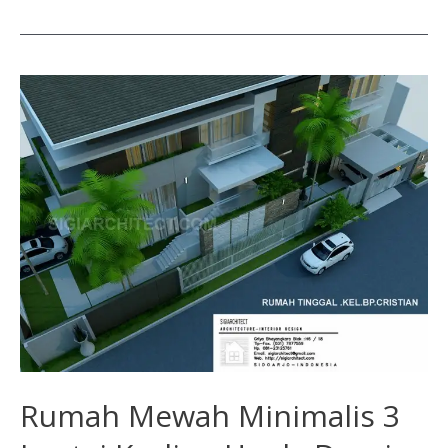
Rumah
Mewah
Minimalis
3
Lantai
Kavling
Hook,
Desain
Fasad
Modern
Rumah Mewah Minimalis 3