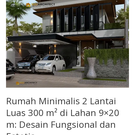
Lantai
Luas
300
m²
di
Lahan
9×20
m:
Desain
Fungsional
dan
Estetis
Rumah Minimalis 2 Lantai
Luas 300 m² di Lahan 9×20
m: Desain Fungsional dan