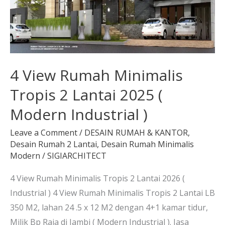
2
Lantai
2025
(
Modern
4 View Rumah Minimalis
Industrial
Tropis 2 Lantai 2025 (
)
Modern Industrial )
Leave a Comment
/
DESAIN RUMAH & KANTOR
,
Desain Rumah 2 Lantai
,
Desain Rumah Minimalis
Modern
/
SIGIARCHITECT
4 View Rumah Minimalis Tropis 2 Lantai 2026 (
Industrial ) 4 View Rumah Minimalis Tropis 2 Lantai LB
350 M2, lahan 24 .5 x 12 M2 dengan 4+1 kamar tidur,
Milik Bp Raja di Jambi ( Modern Industrial ). Jasa