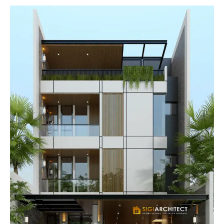
10
Ide
Desain
Kos
2026:
Inovasi
Hunian
Modern
SIGIARCHITECT