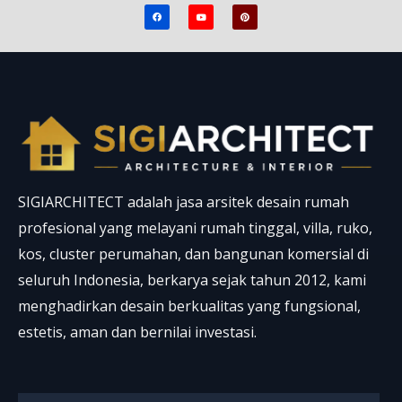
F
Y
P
a
o
i
c
u
n
e
t
t
b
u
e
o
b
r
o
e
e
k
s
t
SIGIARCHITECT adalah jasa arsitek desain rumah
profesional yang melayani rumah tinggal, villa, ruko,
kos, cluster perumahan, dan bangunan komersial di
seluruh Indonesia, berkarya sejak tahun 2012, kami
menghadirkan desain berkualitas yang fungsional,
estetis, aman dan bernilai investasi.