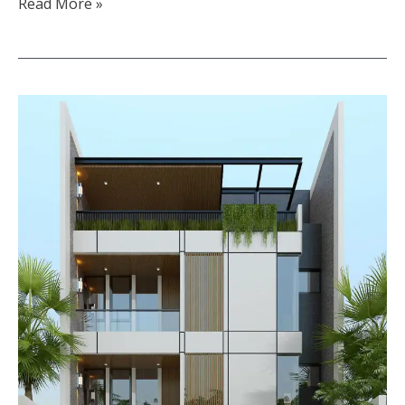
Read More »
Desain
Kos
Minimalis
Industrial
3
Lantai