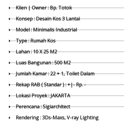
Klien | Owner : Bp. Totok
Konsep : Desain Kos 3 Lantai
Model : Minimalis Industrial
Type : Rumah Kos
Lahan : 10 X 25 M2
Luas Bangunan : 500 M2
Jumlah Kamar : 22 + 1, Toilet Dalam
Rekap RAB ( Standar ) : +|- Rp. -
Lokasi Proyek : JAKARTA
Perencana : Sigiarchitect
Rendering : 3Ds-Maxs, V-ray Lighting