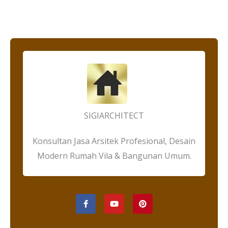
SIGIARCHITECT
Konsultan Jasa Arsitek Profesional, Desain
Modern Rumah Vila & Bangunan Umum.
F
Y
P
a
o
i
c
u
n
e
t
t
b
u
e