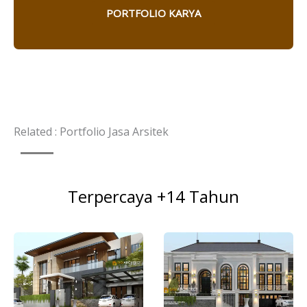
o
b
r
PORTFOLIO KARYA
o
e
e
k
s
-
t
f
Related : Portfolio Jasa Arsitek
Terpercaya +14 Tahun