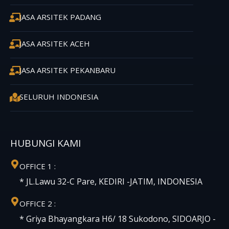
JASA ARSITEK PADANG
JASA ARSITEK ACEH
JASA ARSITEK PEKANBARU
SELURUH INDONESIA
HUBUNGI KAMI
OFFICE 1 :
* JL.Lawu 32-C Pare, KEDIRI -JATIM, INDONESIA
OFFICE 2 :
* Griya Bhayangkara H6/ 18 Sukodono, SIDOARJO -