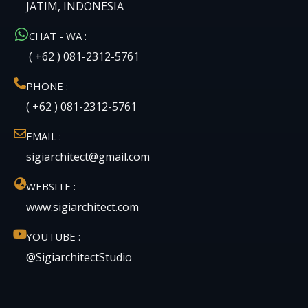
JATIM, INDONESIA
CHAT - WA :
( +62 ) 081-2312-5761
PHONE :
( +62 ) 081-2312-5761
EMAIL :
sigiarchitect@gmail.com
WEBSITE :
www.sigiarchitect.com
YOUTUBE :
@SigiarchitectStudio