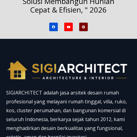
Solusi Membangun Hunian
Cepat & Efisien, " 2026
F
Y
P
a
o
i
c
u
n
e
t
t
b
u
e
o
b
r
o
e
e
k
s
t
SIGIARCHITECT adalah jasa arsitek desain rumah
profesional yang melayani rumah tinggal, villa, ruko,
kos, cluster perumahan, dan bangunan komersial di
seluruh Indonesia, berkarya sejak tahun 2012, kami
menghadirkan desain berkualitas yang fungsional,
estetis, aman dan bernilai investasi.