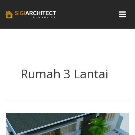
Skip
to
content
Rumah 3 Lantai
Rumah
Mewah
Minimalis