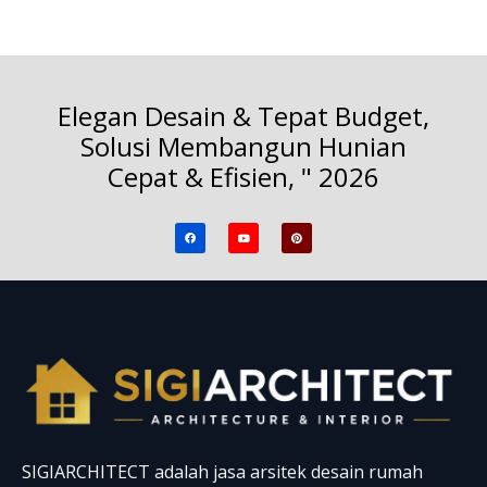
Elegan Desain & Tepat Budget,
Solusi Membangun Hunian
Cepat & Efisien, " 2026
F
Y
P
a
o
i
c
u
n
e
t
t
b
u
e
o
b
r
o
e
e
k
s
t
SIGIARCHITECT adalah jasa arsitek desain rumah