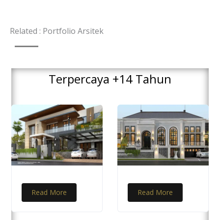
f
Related : Portfolio Arsitek
Terpercaya +14 Tahun
Read More
Read More