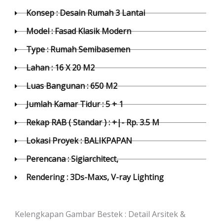
Konsep : Desain Rumah 3 Lantai
Model : Fasad Klasik Modern
Type : Rumah Semibasemen
Lahan : 16 X 20 M2
Luas Bangunan : 650 M2
Jumlah Kamar Tidur : 5 + 1
Rekap RAB ( Standar ) : +|- Rp. 3.5 M
Lokasi Proyek : BALIKPAPAN
Perencana : Sigiarchitect,
Rendering : 3Ds-Maxs, V-ray Lighting
Kelengkapan Gambar Bestek : Detail Arsitek &