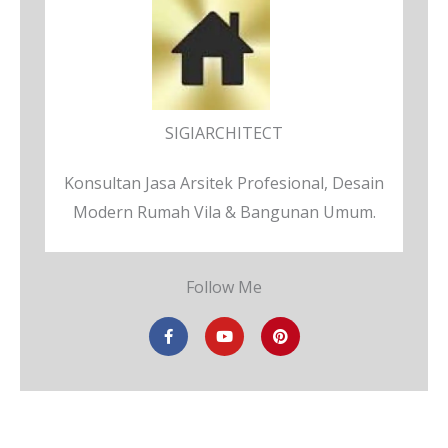
SIGIARCHITECT
Konsultan Jasa Arsitek Profesional, Desain
Modern Rumah Vila & Bangunan Umum.
Follow Me
F
Y
P
a
o
i
c
u
n
e
t
t
b
u
e
o
b
r
o
e
e
k
s
-
t