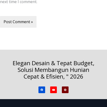
next time I comment.
Elegan Desain & Tepat Budget,
Solusi Membangun Hunian
Cepat & Efisien, " 2026
F
Y
P
a
o
i
c
u
n
e
t
t
b
u
e
o
b
r
o
e
e
k
s
t