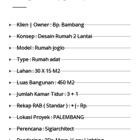
Klien | Owner : Bp. Bambang
Konsep : Desain Rumah 2 Lantai
Model : Rumah joglo
Type : Rumah adat
Lahan : 30 X 15 M2
Luas Bangunan : 450 M2
Jumlah Kamar Tidur : 3 + 1
Rekap RAB ( Standar ) : +|- Rp.
Lokasi Proyek : PALEMBANG
Perencana : Sigiarchitect