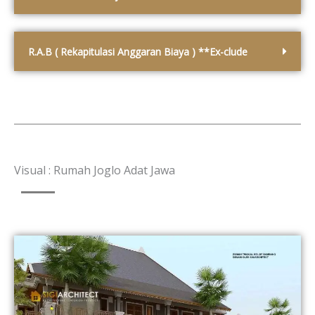
R.A.B ( Rekapitulasi Anggaran Biaya ) **Ex-clude
Visual : Rumah Joglo Adat Jawa