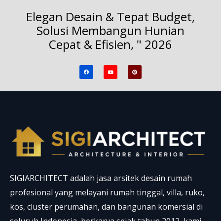
Elegan Desain & Tepat Budget,
Solusi Membangun Hunian
Cepat & Efisien, " 2026
F
Y
P
a
o
i
c
u
n
e
t
t
b
u
e
o
b
r
o
e
e
k
s
t
SIGIARCHITECT adalah jasa arsitek desain rumah
profesional yang melayani rumah tinggal, villa, ruko,
kos, cluster perumahan, dan bangunan komersial di