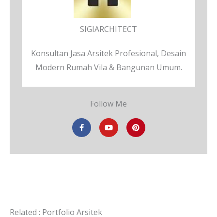
SIGIARCHITECT
Konsultan Jasa Arsitek Profesional, Desain
Modern Rumah Vila & Bangunan Umum.
Follow Me
F
Y
P
a
o
i
c
u
n
e
t
t
b
u
e
o
b
r
o
e
e
k
s
-
t
f
Related : Portfolio Arsitek