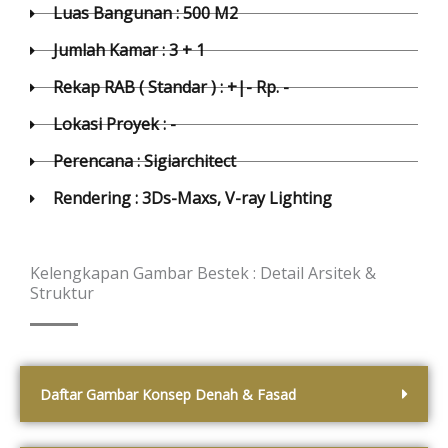
Luas Bangunan : 500 M2
Jumlah Kamar : 3 + 1
Rekap RAB ( Standar ) : +|- Rp. -
Lokasi Proyek : -
Perencana : Sigiarchitect
Rendering : 3Ds-Maxs, V-ray Lighting
Kelengkapan Gambar Bestek : Detail Arsitek &
Struktur
Daftar Gambar Konsep Denah & Fasad