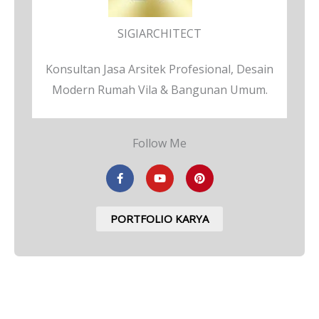
SIGIARCHITECT
Konsultan Jasa Arsitek Profesional, Desain
Modern Rumah Vila & Bangunan Umum.
Follow Me
F
Y
P
a
o
i
c
u
n
e
t
t
b
u
e
PORTFOLIO KARYA
o
b
r
o
e
e
k
s
-
t
f