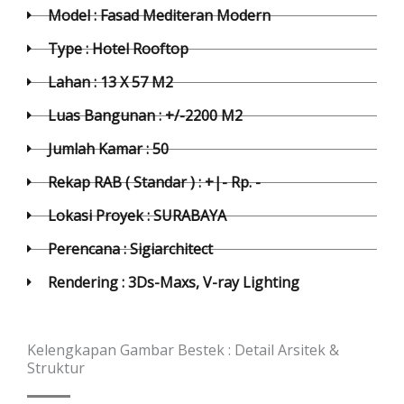
Model : Fasad Mediteran Modern
Type : Hotel Rooftop
Lahan : 13 X 57 M2
Luas Bangunan : +/-2200 M2
Jumlah Kamar : 50
Rekap RAB ( Standar ) : +|- Rp. -
Lokasi Proyek : SURABAYA
Perencana : Sigiarchitect
Rendering : 3Ds-Maxs, V-ray Lighting
Kelengkapan Gambar Bestek : Detail Arsitek &
Struktur