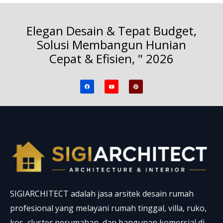
Elegan Desain & Tepat Budget,
Solusi Membangun Hunian
Cepat & Efisien, " 2026
F
Y
P
a
o
i
c
u
n
e
t
t
b
u
e
o
b
r
o
e
e
k
s
t
SIGIARCHITECT adalah jasa arsitek desain rumah
profesional yang melayani rumah tinggal, villa, ruko,
kos, cluster perumahan, dan bangunan komersial di