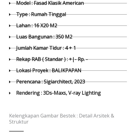
Model : Fasad Klasik American
Type : Rumah Tinggal
Lahan : 16 X20 M2
Luas Bangunan : 350 M2
Jumlah Kamar Tidur : 4 + 1
Rekap RAB ( Standar ) : +|- Rp. -
Lokasi Proyek : BALIKPAPAN
Perencana : Sigiarchitect, 2023
Rendering : 3Ds-Maxs, V-ray Lighting
Kelengkapan Gambar Bestek : Detail Arsitek &
Struktur