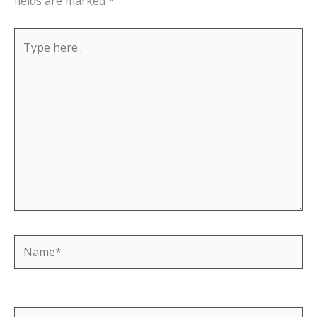
fields are marked
*
Type
here..
Name*
Email*