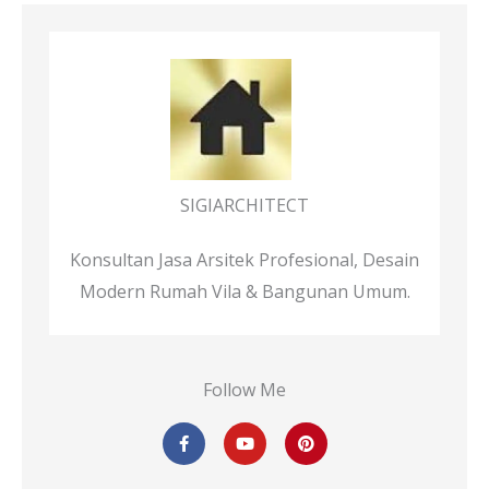
SIGIARCHITECT
Konsultan Jasa Arsitek Profesional, Desain
Modern Rumah Vila & Bangunan Umum.
Follow Me
F
Y
P
a
o
i
c
u
n
e
t
t