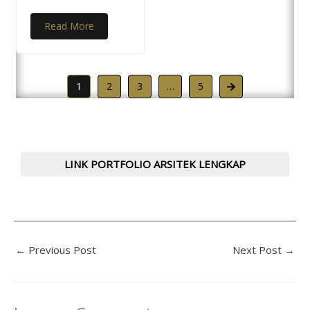
Read More
1
2
3
…
5
LINK PORTFOLIO ARSITEK LENGKAP
←
Previous Post
Next Post
→