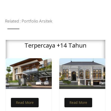
k
s
-
t
f
Related : Portfolio Arsitek
Terpercaya +14 Tahun
Read More
Read More