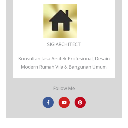
SIGIARCHITECT
Konsultan Jasa Arsitek Profesional, Desain
Modern Rumah Vila & Bangunan Umum.
Follow Me
F
Y
P
a
o
i
c
u
n
e
t
t
b
u
e
o
b
r
o
e
e