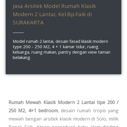
Jasa Arsitek Model Rumah Klasik
Modern 2 Lantai, Kel.Bp.Faik di
SURAKARTA
Model rumah 2 lantai, desain fasad klasik modern
type 200 - 250 M2, 4 + 1 kamar tidur, ruang
keluarga, ruang makan, pantry dengan view taman
belakang.
Rumah Mewah Klasik Modern 2 Lantai tipe 200 /
250 M2, 4+1 bedroom
, desain rumah tropis yang
mewah bengan arsitek klasik modern di Solo, milik
Bapak Faik, Aksen perpaduan batu alam dinding