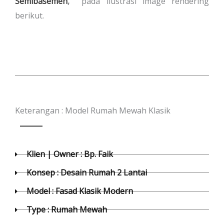
Semibasemen
,
pada ilustrasi image rendering
berikut.
Keterangan : Model Rumah Mewah Klasik
Klien | Owner : Bp. Faik
Konsep : Desain Rumah 2 Lantai
Model : Fasad Klasik Modern
Type : Rumah Mewah