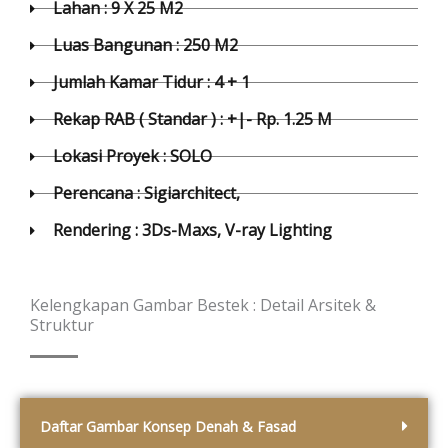
Lahan : 9 X 25 M2
Luas Bangunan : 250 M2
Jumlah Kamar Tidur : 4 + 1
Rekap RAB ( Standar ) : +|- Rp. 1.25 M
Lokasi Proyek : SOLO
Perencana : Sigiarchitect,
Rendering : 3Ds-Maxs, V-ray Lighting
Kelengkapan Gambar Bestek : Detail Arsitek &
Struktur
Daftar Gambar Konsep Denah & Fasad