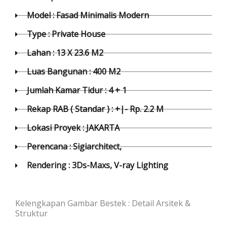
Model : Fasad Minimalis Modern
Type : Private House
Lahan : 13 X 23.6 M2
Luas Bangunan : 400 M2
Jumlah Kamar Tidur : 4 + 1
Rekap RAB ( Standar ) : +|- Rp. 2.2 M
Lokasi Proyek : JAKARTA
Perencana : Sigiarchitect,
Rendering : 3Ds-Maxs, V-ray Lighting
Kelengkapan Gambar Bestek : Detail Arsitek &
Struktur