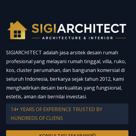
o
e
e
k
s
t
SIGIARCHITECT adalah jasa arsitek desain rumah
profesional yang melayani rumah tinggal, villa, ruko,
kos, cluster perumahan, dan bangunan komersial di
seluruh Indonesia, berkarya sejak tahun 2012, kami
menghadirkan desain berkualitas yang fungsional,
estetis, aman dan bernilai investasi.
14+ YEARS OF EXPERIENCE TRUSTED BY
HUNDREDS OF CLIENS
KONSULTASI SEKARANG