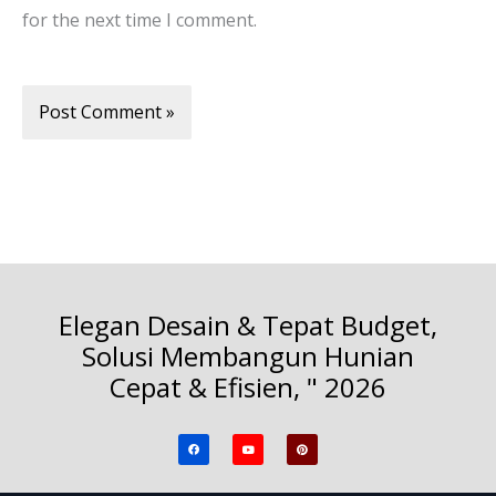
for the next time I comment.
Elegan Desain & Tepat Budget,
Solusi Membangun Hunian
Cepat & Efisien, " 2026
F
Y
P
a
o
i
c
u
n
e
t
t
b
u
e
o
b
r